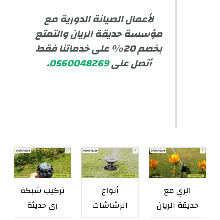
لأعمال الصيانة الدورية مع
مؤسسة حديقة الريان والتمتع
بخصم 20% على خدماتنا فقط
أتصل على
0560048269
.
الري مع
أنواع
تركيب شبكة
حديقة الريان
الرشاشات
ري حديثة