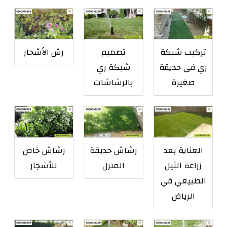
تركيب شبكة
تصميم
رش الأشجار
ري فى حديقة
شبكة ري
صغيرة
بالرشاشات
العناية بعد
رشاش حديقة
رشاش خاص
زراعة الثيل
المنزل
للأشجار
الطبيعي في
الرياض