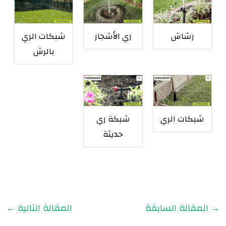
رشاش
ري الأشجار
شبكات الري
بالرش
شبكات الري
شبكة ري
حديثة
→
المقالة السابقة
المقالة التالية
←