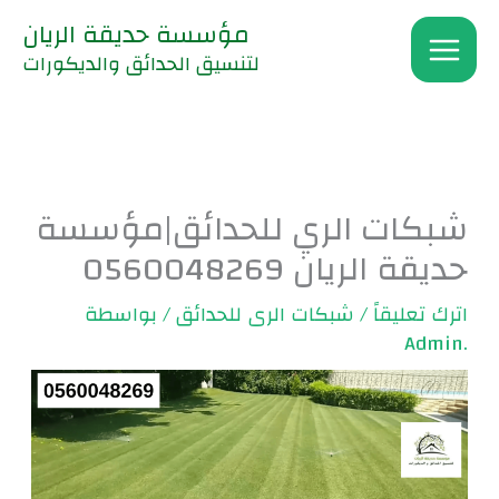
خطي
مؤسسة حديقة الريان
لى
لتنسيق الحدائق والديكورات
لمحتوى
شبكات الري للحدائق|مؤسسة
حديقة الريان 0560048269
اترك تعليقاً
/
شبكات الرى للحدائق
/ بواسطة
.Admin