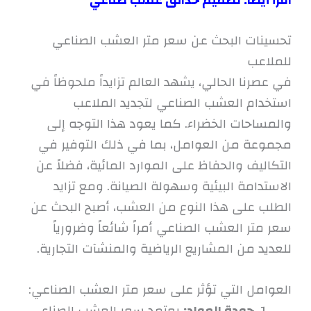
اقرأ أيضاً:
تصميم حدائق عشب صناعي
تحسينات البحث عن سعر متر العشب الصناعي
للملاعب
في عصرنا الحالي، يشهد العالم تزايداً ملحوظاً في
استخدام العشب الصناعي لتجديد الملاعب
والمساحات الخضراء. كما يعود هذا التوجه إلى
مجموعة من العوامل، بما في ذلك التوفير في
التكاليف والحفاظ على الموارد المائية، فضلاً عن
الاستدامة البيئية وسهولة الصيانة. ومع تزايد
الطلب على هذا النوع من العشب، أصبح البحث عن
سعر متر العشب الصناعي أمراً شائعاً وضرورياً
للعديد من المشاريع الرياضية والمنشآت التجارية.
العوامل التي تؤثر على سعر متر العشب الصناعي:
جودة المواد:
يعتمد سعر العشب الصناعي