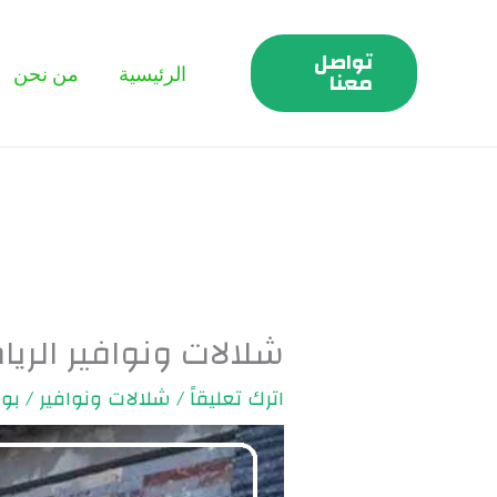
خطي
لى
تواصل
الرئيسية
من نحن
لمحتوى
معنا
شلالات ونوافير الرياض | 48269
اترك تعليقاً
/
شلالات ونوافير
/ بو