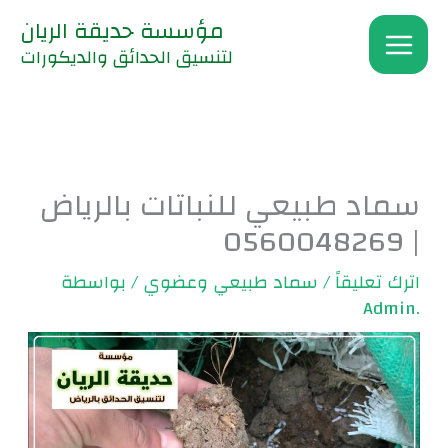
خطي
مؤسسة حديقة الريان
لى
لتنسيق الحدائق والديكورات
لمحتوى
سماد طبيعي للنباتات بالرياض
| 0560048269
اترك تعليقاً
/
سماد طبيعي وعضوي
/ بواسطة
.Admin