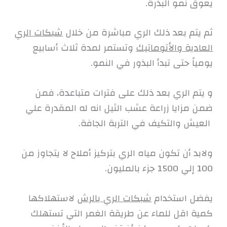
يعوق نمو البذرة.
ثم يتم بعد ذلك الري مباشرة من خلال
شبكات الري
العادية والأتوماتيك
وتستمر لمدة ثلاث أسابيع
يومياً حتى تبدأ البذور في النمو.
و يتم الري بعد ذلك على فترات متباعدة، فمن
ضمن مزايا زراعة عشب الثيل انه له المقدرة علي
العيش والتكيف في التربة الجافة.
ولابد أن تكون مياه الري بتركيز أملاح لا يتجاوز من
100 إلي 1500 جزء بالمليون.
يفضل استخدام
شبكات الري بالرش
لاستهلاكها
كمية اقل للماء عن طريقة الغمر التي تستهلك