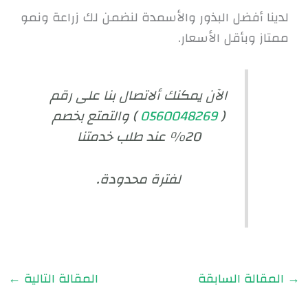
لدينا أفضل البذور والأسمدة لنضمن لك زراعة ونمو
ممتاز وبأقل الأسعار.
الآن يمكنك ألاتصال بنا على رقم
(
0560048269
) والتمتع بخصم
20% عند طلب خدمتنا
لفترة محدودة.
→
المقالة السابقة
المقالة التالية
←