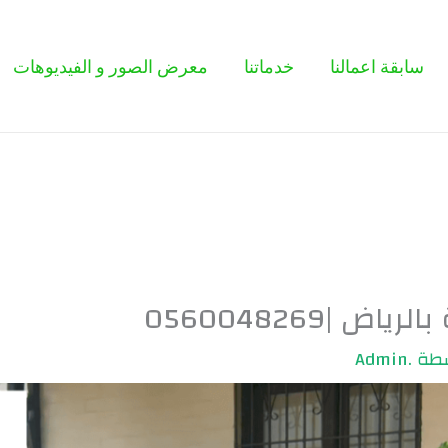
سابقة اعمالنا
خدماتنا
معرض الصور و الفيديوهات
 |0560048269
سطة
.Admin