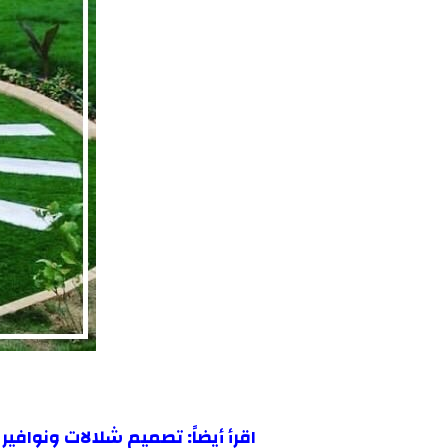
اقرأ أيضاً:
تصميم شلالات ونوافير ب