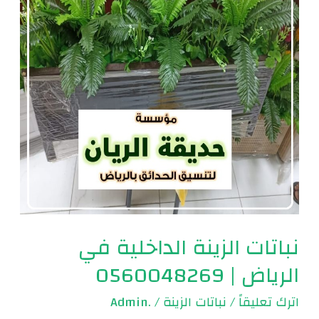
في
الرياض
|
0560048269
نباتات الزينة الداخلية في
الرياض | 0560048269
اترك تعليقاً
/
نباتات الزينة
/
.Admin