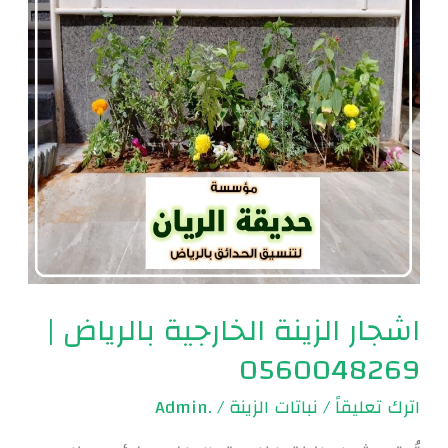
|
0560048269
اشجار الزينة الخارجية بالرياض |
0560048269
اترك تعليقاً
/
نباتات الزينة
/
.Admin