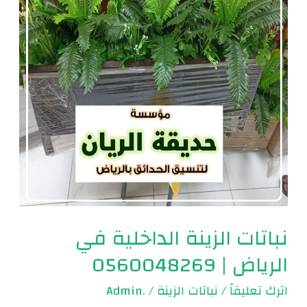
في
الرياض
|
0560048269
نباتات الزينة الداخلية في
الرياض | 0560048269
اترك تعليقاً
/
نباتات الزينة
/
.Admin