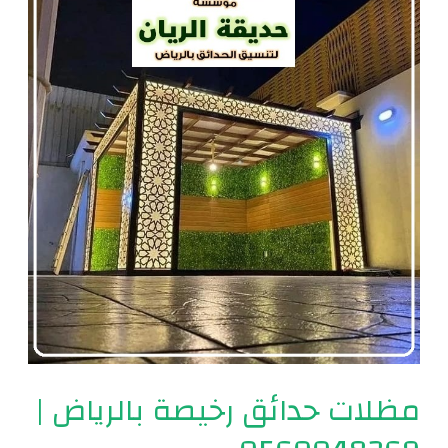
حدائق
رخيصة
بالرياض
|
0560048269
مظلات حدائق رخيصة بالرياض |