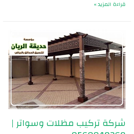
قراءة المزيد »
شركة
تركيب
مظلات
وسواتر
|
0560048269
شركة تركيب مظلات وسواتر |