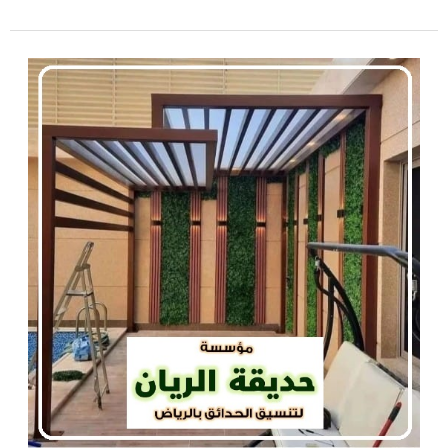
تصاميم
مظلات
حدائق
بالرياض
|
0560048269