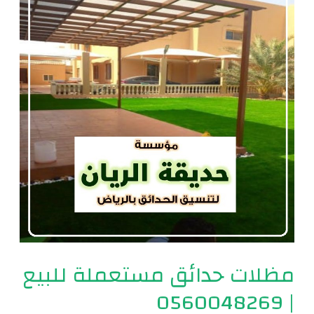
مستعملة
للبيع
|
0560048269
مظلات حدائق مستعملة للبيع
| 0560048269