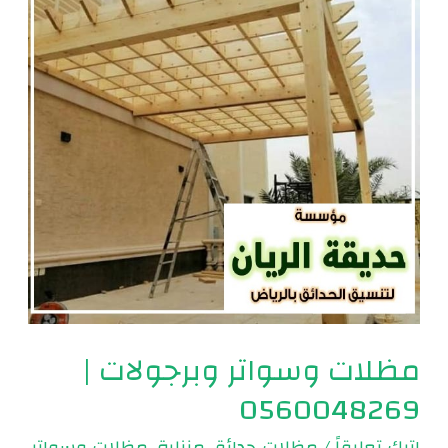
وبرجولات
|
0560048269
مظلات وسواتر وبرجولات |
0560048269
اترك تعليقاً
/
مظلات حدائق منزلية
,
مظلات وسواتر