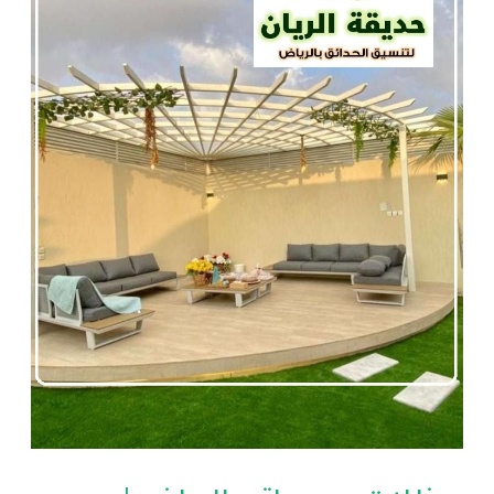
وسواتر
بالرياض
|
0560048269