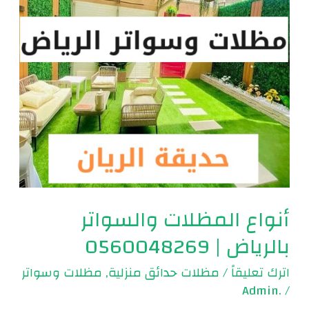
|
0560048269
أنواع المظلات والسواتر
بالرياض | 0560048269
اترك تعليقاً
/
مظلات حدائق منزلية
,
مظلات وسواتر
.Admin
/