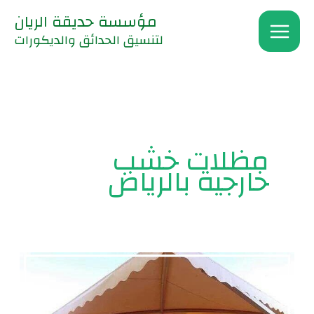
خطي
مؤسسة حديقة الريان
لى
لتنسيق الحدائق والديكورات
لمحتوى
مظلات خشب
خارجية بالرياض
أشكال
وأنواع
مظلات