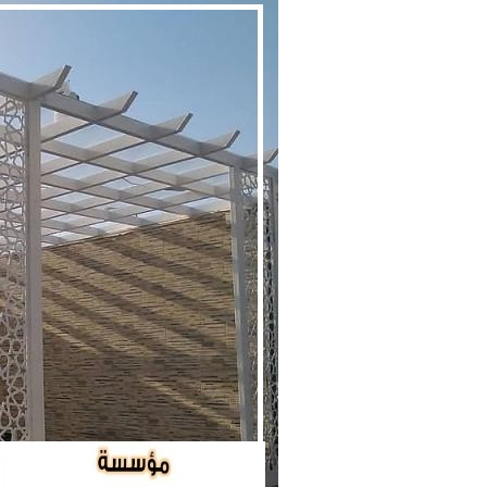
مظلات
وسواتر
في
الرياض
|
0560048269