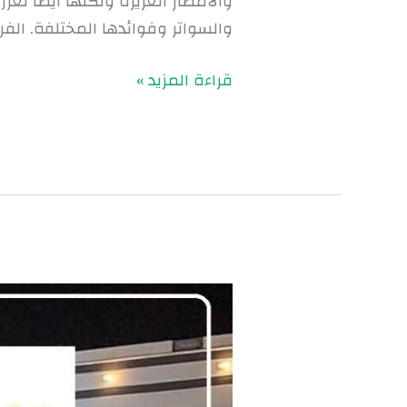
والأمطار الغزيرة ولكنها أيضًا ت
والسواتر وفوائدها المختلفة. الف
قراءة المزيد »
افضل
تنسيق
حدائق
بالرياض
|0560048269