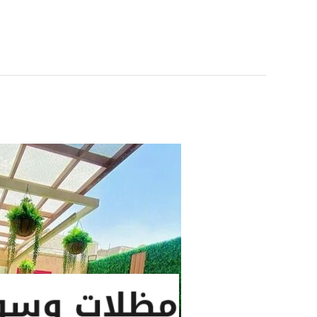
أنواع
المظلات
والسواتر
بالرياض
|
0560048269