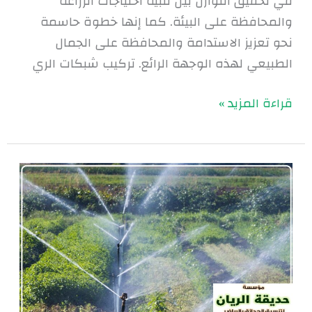
في تحقيق التوازن بين تلبية احتياجات الزراعة
والمحافظة على البيئة. كما إنها خطوة حاسمة
نحو تعزيز الاستدامة والمحافظة على الجمال
الطبيعي لهذه الوجهة الرائع. تركيب شبكات الري
قراءة المزيد »
تصميم
شبكات
الري
بالرياض
|
0560048269