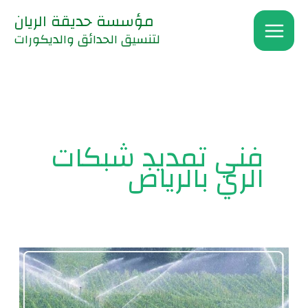
خطي
مؤسسة حديقة الريان
لى
لتنسيق الحدائق والديكورات
لمحتوى
فني تمديد شبكات
الري بالرياض
انشاء
شبكات
الري