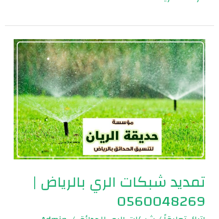
تمديد
شبكات
الري
بالرياض
|
0560048269
تمديد شبكات الري بالرياض |
0560048269