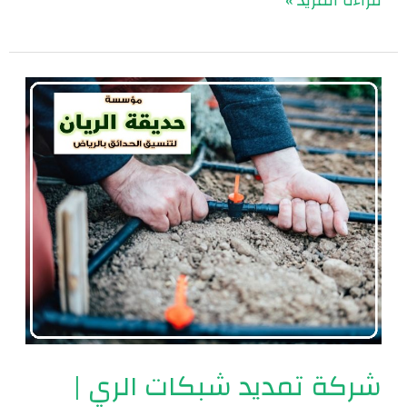
قراءة المزيد »
شركة
تمديد
شبكات
الري
|
0560048269
شركة تمديد شبكات الري |