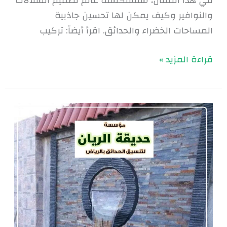
في هذا المقال، سنستكشف عالم تصميم الشلالات
والنوافير وكيف يمكن لها تحسين جاذبية
المساحات الخضراء والحدائق. اقرأ أيضاً: تركيب
قراءة المزيد »
شلالات
ونوافير
الرياض
|
0560048269