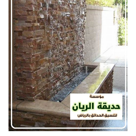
شلالات
ونوافير
|
0560048269