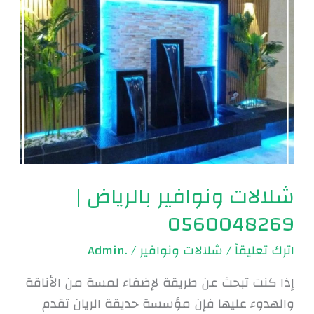
0560048269
شلالات ونوافير بالرياض |
0560048269
اترك تعليقاً
/
شلالات ونوافير
/
.Admin
إذا كنت تبحث عن طريقة لإضفاء لمسة من الأناقة
والهدوء عليها فإن مؤسسة حديقة الريان تقدم