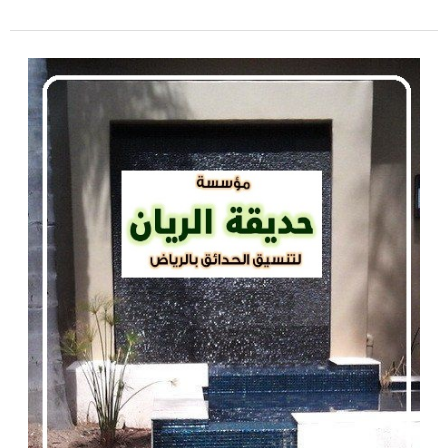
تصميم
شلالات
ونوافير
بالرياض
|
0560048269