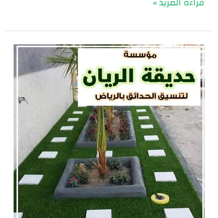
قراءة المزيد »
شركات
تنسيق
حدائق
|
0560048269