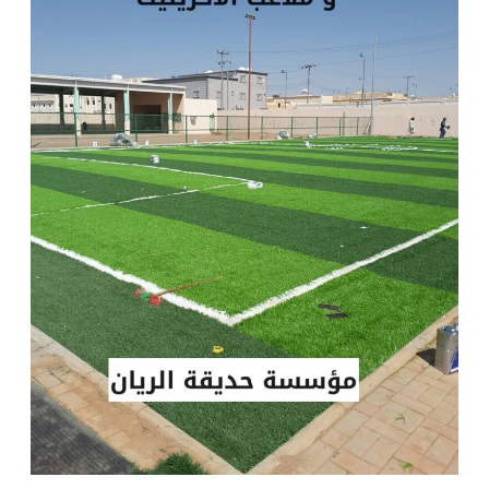
و
ملاعب
الاكريليك
|
0560048269