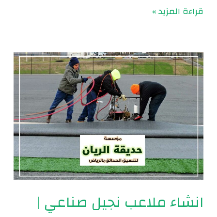
قراءة المزيد »
انشاء
ملاعب
نجيل
صناعي
|
0560048269
انشاء ملاعب نجيل صناعي |