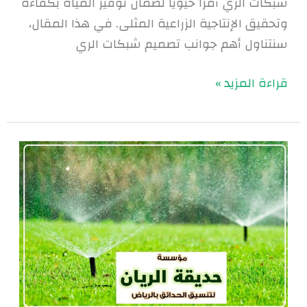
شبكات الري أمرًا حيويًا لضمان توفير المياه بكفاءة
وتحقيق الإنتاجية الزراعية المثلى. في هذا المقال،
سنتناول أهم جوانب تصميم شبكات الري
قراءة المزيد »
تمديد
شبكات
الري
بالرياض
|
0560048269