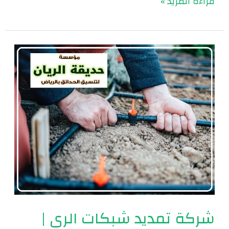
قراءة المزيد »
شركة
تمديد
شبكات
الري
|
0560048269
شركة تمديد شبكات الري |