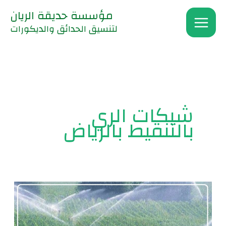
خطي
مؤسسة حديقة الريان
لى
لتنسيق الحدائق والديكورات
لمحتوى
شبكات الري
بالتنقيط بالرياض
انشاء
شبكات
الري