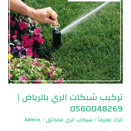
|
0560048269
تركيب شبكات الري بالرياض |
0560048269
اترك تعليقاً
/
شبكات الرى للحدائق
/
.Admin