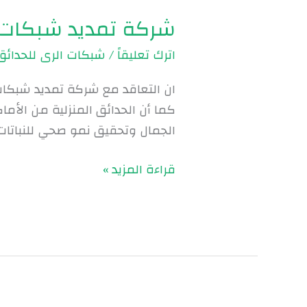
تمديد
شركة تمديد شبكات الري | 69
شبكات
الري
اترك تعليقاً
/
شبكات الرى للحدائق
|
0560048269
ان التعاقد مع شركة تمديد شبكات ا
كما أن الحدائق المنزلية من الأم
الجمال وتحقيق نمو صحي للنباتات،
قراءة المزيد »