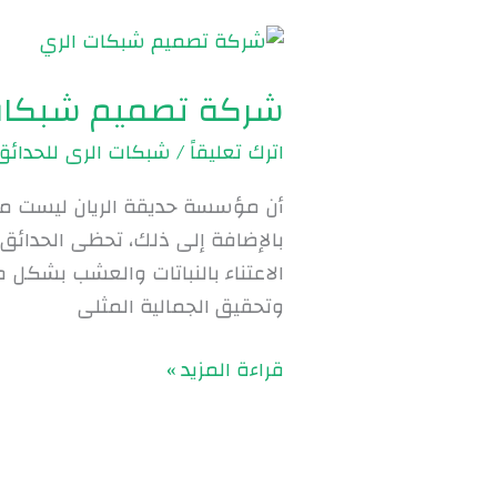
شركة
تصميم
شركة تصميم شبكات الري | 
شبكات
الري
اترك تعليقاً
/
شبكات الرى للحدائق
|
0560048269
أن مؤسسة حديقة الريان ليست م
بالإضافة إلى ذلك، تحظى الحدائق 
الاعتناء بالنباتات والعشب بشكل م
وتحقيق الجمالية المثلى
قراءة المزيد »