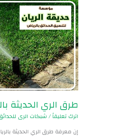
طرق
الري
الحديثة
بالرياض
|
0560048269
طرق الري الحديثة بالرياض | 9
اترك تعليقاً
/
شبكات الرى للحدائق
إن معرفة طرق الري الحديثة بالريا