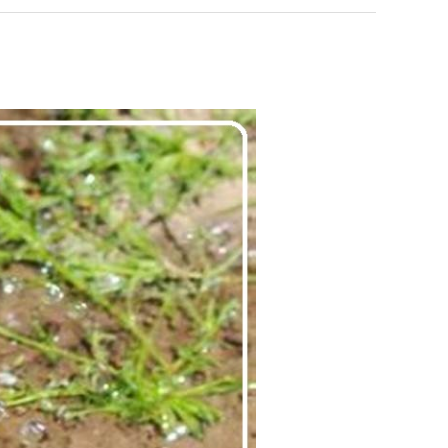
شبكات
الري
الحديثة
بالرياض
|
0560048269