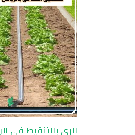
|
0560048269
الري بالتنقيط في الرياض | 69