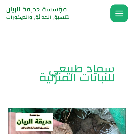
خطي
مؤسسة حديقة الريان
لى
لتنسيق الحدائق والديكورات
لمحتوى
سماد طبيعي
للنباتات المنزلية
سماد
طبيعي
للنباتات