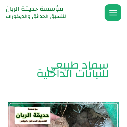
خطي
مؤسسة حديقة الريان
لى
لتنسيق الحدائق والديكورات
لمحتوى
سماد طبيعي
للنباتات الداخلية
سماد
طبيعي
للنباتات