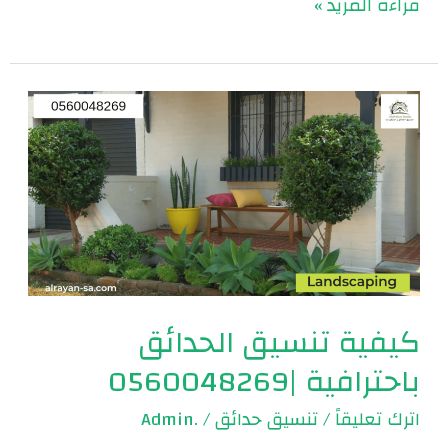
قراءة المزيد »
كيفية
تنسيق
الحدائق
باحترافية
|0560048269
كيفية تنسيق الحدائق
باحترافية |0560048269
اترك تعليقاً
/
تنسيق حدائق
/
.Admin