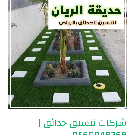
تنسيق
حدائق
|
0560048269
شركات تنسيق حدائق |
0560048269