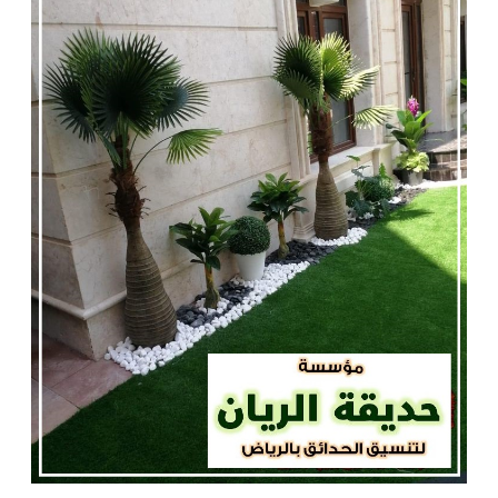
الحدائق
|
0560048269