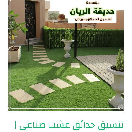
تنسيق
حدائق
عشب
صناعي
|
0560048269
تنسيق حدائق عشب صناعي |