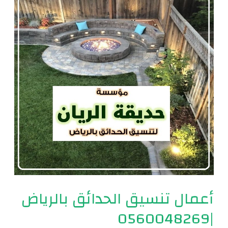
الحدائق
بالرياض
|0560048269
أعمال تنسيق الحدائق بالرياض
|0560048269