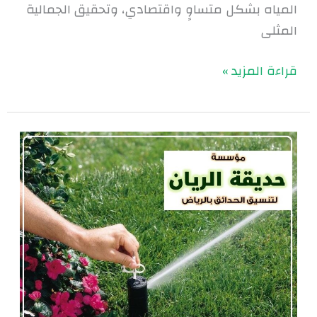
المياه بشكل متساوٍ واقتصادي، وتحقيق الجمالية
المثلى
قراءة المزيد »
تركيب
شبكات
الري
بالرياض
|
0560048269