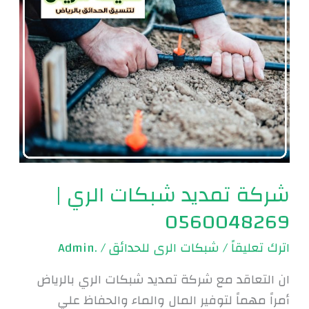
شبكات
الري
|
0560048269
شركة تمديد شبكات الري |
0560048269
اترك تعليقاً
/
شبكات الرى للحدائق
/
.Admin
ان التعاقد مع شركة تمديد شبكات الري بالرياض
أمراً مهماً لتوفير المال والماء والحفاظ علي