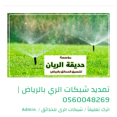
تمديد
شبكات
الري
بالرياض
|
0560048269
تمديد شبكات الري بالرياض |
0560048269
اترك تعليقاً
/
شبكات الرى للحدائق
/
.Admin