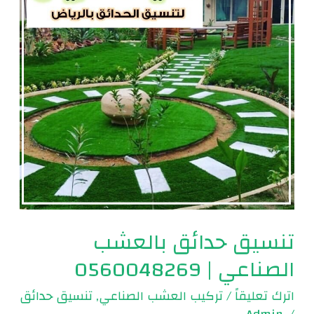
الصناعي
|
0560048269
تنسيق حدائق بالعشب
الصناعي | 0560048269
اترك تعليقاً
/
تركيب العشب الصناعي
,
تنسيق حدائق