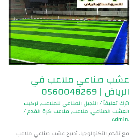
ملاعب
في
الرياض
|
0560048269
عشب صناعي ملاعب في
الرياض | 0560048269
اترك تعليقاً
/
النجيل الصناعي للملاعب
,
تركيب
العشب الصناعي
,
ملاعب
,
ملاعب كرة القدم
/
.Admin
مع تقدم التكنولوجيا، أصبح عشب صناعي ملاعب