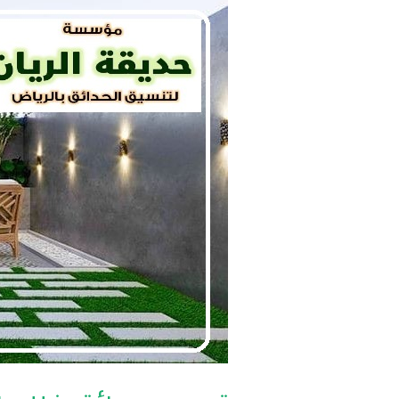
تصميم
حدائق
فلل
بالرياض
|
دليلك
الشامل
0560048269