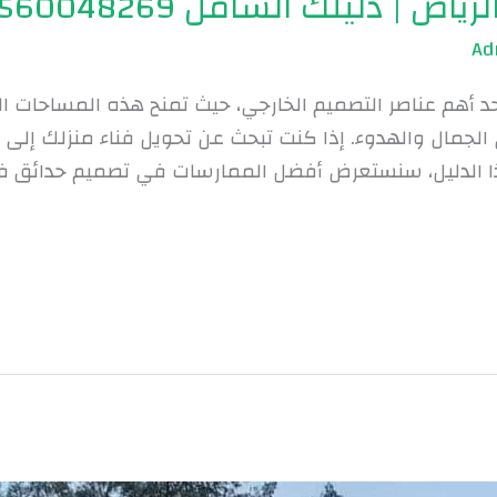
 | دليلك الشامل 0560048269
حد أهم عناصر التصميم الخارجي، حيث تمنح هذه المساحات ال
جمال والهدوء. إذا كنت تبحث عن تحويل فناء منزلك إلى م
 الدليل، سنستعرض أفضل الممارسات في تصميم حدائق فلل