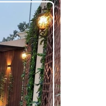
الحدائق
المنزلية
بالرياض
|
0560048269