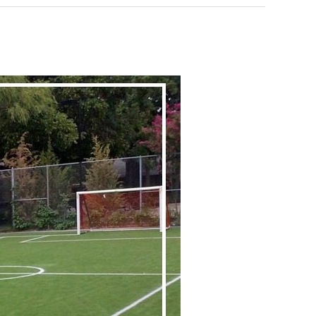
أسعار
العشب
الصناعي
للملاعب
|
0560048269