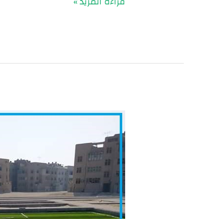
قراءة المزيد »
النجيل
الصناعي
للملاعب
بالرياض
|
0560048269