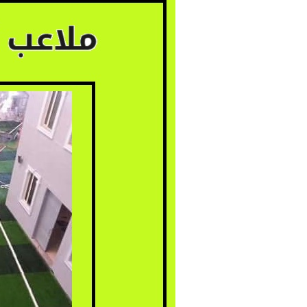
ملاعب
كرة
القدم
بالرياض
|
0560048269