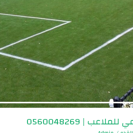
اعب | 0560048269
لقدم
/
.Admin