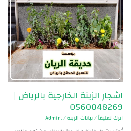
|
0560048269
اشجار الزينة الخارجية بالرياض |
0560048269
اترك تعليقاً
/
نباتات الزينة
/
.Admin