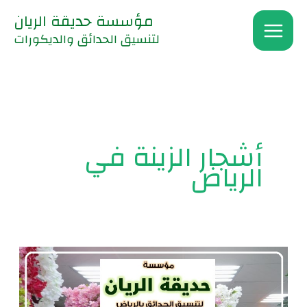
خطي
مؤسسة حديقة الريان
لى
لتنسيق الحدائق والديكورات
لمحتوى
أشجار الزينة في
الرياض
زراعة
نباتات
الزينة