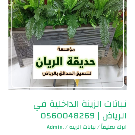
في
الرياض
|
0560048269
نباتات الزينة الداخلية في
الرياض | 0560048269
اترك تعليقاً
/
نباتات الزينة
/
.Admin