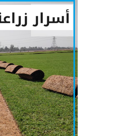
أسرار
زراعة
الثيل
الطبيعي
بالرياض
|
0560048269