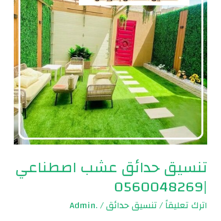
اصطناعي
|0560048269
تنسيق حدائق عشب اصطناعي
|0560048269
اترك تعليقاً
/
تنسيق حدائق
/
.Admin