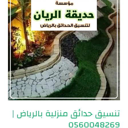
حدائق
منزلية
بالرياض
|
0560048269
تنسيق حدائق منزلية بالرياض |
0560048269