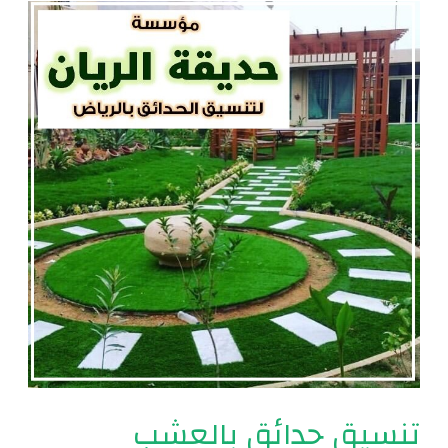
تنسيق
حدائق
بالعشب
الصناعي
|
0560048269
تنسيق حدائق بالعشب