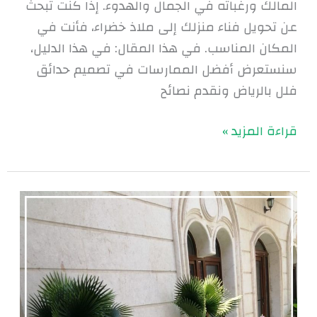
المالك ورغباته في الجمال والهدوء. إذا كنت تبحث
عن تحويل فناء منزلك إلى ملاذ خضراء، فأنت في
المكان المناسب. في هذا المقال: في هذا الدليل،
سنستعرض أفضل الممارسات في تصميم حدائق
فلل بالرياض ونقدم نصائح
قراءة المزيد »
نصائح
مبتكرة
لتصميم
الحدائق
|
0560048269