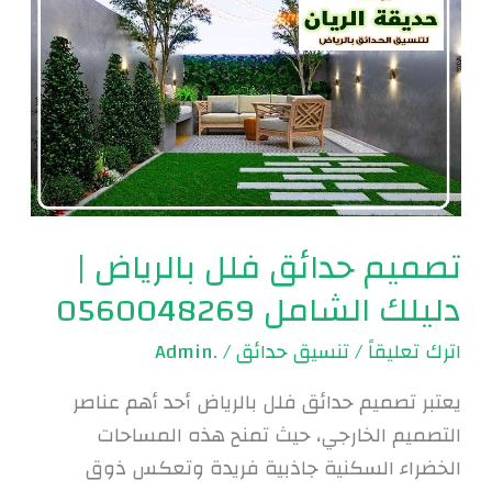
حدائق
فلل
بالرياض
|
دليلك
الشامل
0560048269
تصميم حدائق فلل بالرياض |
دليلك الشامل 0560048269
اترك تعليقاً
/
تنسيق حدائق
/
.Admin
يعتبر تصميم حدائق فلل بالرياض أحد أهم عناصر
التصميم الخارجي، حيث تمنح هذه المساحات
الخضراء السكنية جاذبية فريدة وتعكس ذوق