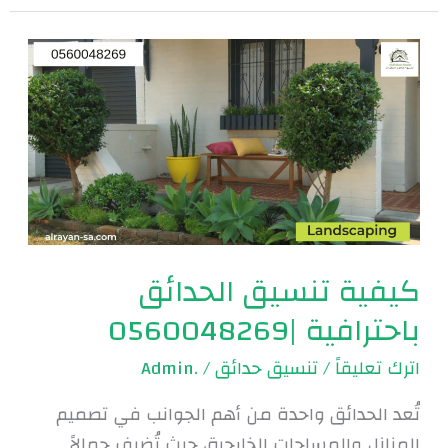
كيفية
تنسيق
الحدائق
باحترافية
|0560048269
كيفية تنسيق الحدائق
باحترافية |0560048269
اترك تعليقاً
/
تنسيق حدائق
/
.Admin
تُعد الحدائق واحدة من أهم الجوانب في تصميم
المنازل والمساحات الخارجية، حيث تُضيف جمالاً