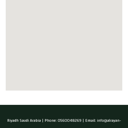
Riyadh Saudi Arabia | Phone: 0560048269 | Email: info@alrayan-