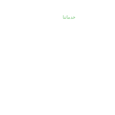
سابقة اعمالنا
خدماتنا
معرض الصور و الفيديوهات