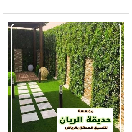
أنواع
العشب
الجداري
الصناعي
|0560048269