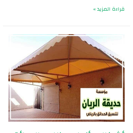
قراءة المزيد »
أشكال
وأنواع
مظلات
الحدائق
|
0560048269