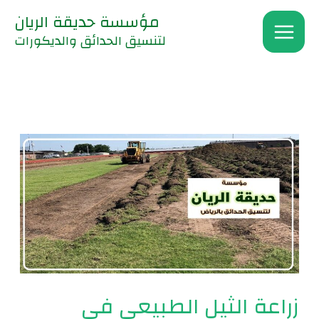
خطي
مؤسسة حديقة الريان
لى
لتنسيق الحدائق والديكورات
لمحتوى
زراعة
الثيل
الطبيعي
في
الرياض
|0560048269
زراعة الثيل الطبيعي في