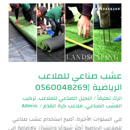
عشب
صناعي
للملاعب
الرياضية
|0560048269
عشب صناعي للملاعب
الرياضية |0560048269
اترك تعليقاً
/
النجيل الصناعي للملاعب
,
تركيب
العشب الصناعي
,
ملاعب كرة القدم
/
.Admin
في السنوات الأخيرة، أصبح استخدام عشب صناعي
للملاعب الرياضية أكثر شيوعًا وانتشارًا. بالإضافة إلى