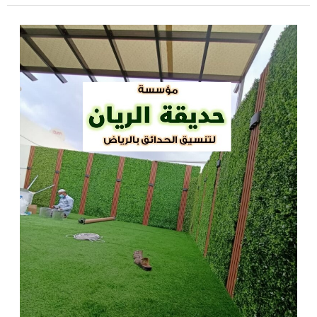
تركيب
العشب
الصناعي
بكل
أنواعه