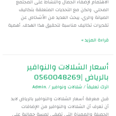
الاهتمام لإضفاء الجمال والنشاط على المجتمع
المحلي. ولكن مع التحديات المتعلقة بتكاليف
الصيانة والري، يبحث العديد من الأشخاص عن
تقديرات تكاليف مناسبة لتحقيق هذا الهدف. أهمية
قراءة المزيد »
أسعار الشلالات والنوافير
أسعار
الشلالات
بالرياض |0560048269
والنوافير
اترك تعليقاً
/
شلالات ونوافير
/
.Admin
بالرياض
|0560048269
قبل معرفة أسعار الشلالات والنوافير بالرياض لابد
أن تعرف أن الشلالات والنوافير من الإضافات
الجميلة والمميزة التي تضفي لمسة جمالية على